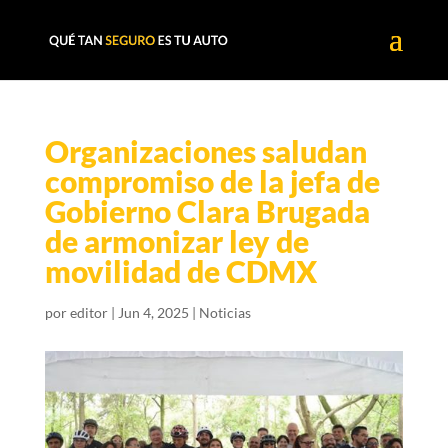
Organizaciones saludan
compromiso de la jefa de
Gobierno Clara Brugada
de armonizar ley de
movilidad de CDMX
por
editor
|
Jun 4, 2025
|
Noticias