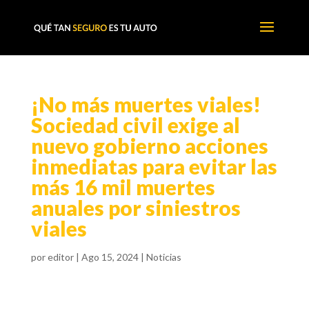
¡No más muertes viales!
Sociedad civil exige al
nuevo gobierno acciones
inmediatas para evitar las
más 16 mil muertes
anuales por siniestros
viales
por
editor
|
Ago 15, 2024
|
Noticias