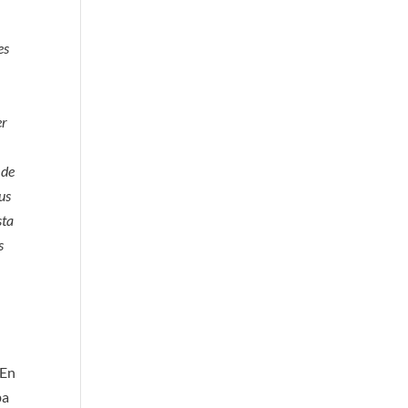
es
er
 de
us
sta
s
 En
ba