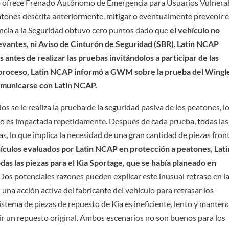
o no ofrece Frenado Autónomo de Emergencia para Usuarios Vulnera
atones descrita anteriormente, mitigar o eventualmente prevenir e
ncia a la Seguridad obtuvo cero puntos dado que
el vehículo no
evantes, ni Aviso de Cinturón de Seguridad (SBR)
.
Latin NCAP
 antes de realizar las pruebas invitándolos a participar de las
l proceso, Latin NCAP informó a GWM sobre la prueba del Wingl
comunicarse con Latin NCAP.
os se le realiza la prueba de la seguridad pasiva de los peatones, l
culo es impactada repetidamente. Después de cada prueba, todas las
s, lo que implica la necesidad de una gran cantidad de piezas fron
ehículos evaluados por Latin NCAP en protección a peatones, Lati
s las piezas para el Kia Sportage, que se había planeado en
Dos potenciales razones pueden explicar este inusual retraso en l
una acción activa del fabricante del vehículo para retrasar los
istema de piezas de repuesto de Kia es ineficiente, lento y manten
 un repuesto original. Ambos escenarios no son buenos para los