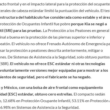
o frontal y en el impacto lateral para la protección del ocupante
aterales de cabeza estándar limitó la puntuación del vehículo. El tes
estructura del habitáculo fue considerada como estable y el áre
Protección de Ocupantes Infantil fue pobre
porque Kia se negó a
l (SRI) para las prueba
s. La Protección a los Peatones en general
l a buena en la protección de las piernas superior e inferior y
 peatón. El vehículo no ofrece Frenado Autónomo de Emergencia p
ar la protección a peatones descrita anteriormente, mitigar o
nes. De Sistemas de Asistencia a la Seguridad, solo obtuvo puntos
(SBR).
El vehículo no ofrece ESC estándar ni otras tecnologías
r voluntariamente versiones mejor equipadas para mostrar a los
entos de seguridad, pero el fabricante se ha negado.
ia y México, con una bolsa de aire frontal como equipamiento
lidad (ESC) estándar, obtuvo cero estrellas.
El compacto sedán
, 12.68% en Protección Ocupante Infantil, 53.11% en Protección 
 6.98% en Sistemas de Asistencia a la Seguridad.