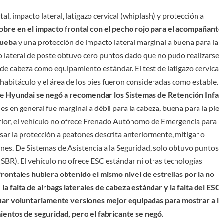
l, impacto lateral, latigazo cervical (whiplash) y protección a
re en el impacto frontal con el pecho rojo para el acompañan
rueba
y una protección de impacto lateral marginal a buena para la
o lateral de poste obtuvo cero puntos dado que no pudo realizars
 de cabeza como equipamiento estándar. El test de latigazo cervica
habitáculo y el área de los pies fueron consideradas como estable.
ue
Hyundai se negó a recomendar los Sistemas de Retención Infa
es en general fue marginal a débil para la cabeza, buena para la pi
ferior, el vehículo no ofrece Frenado Autónomo de Emergencia para
ar la protección a peatones descrita anteriormente, mitigar o
nes. De Sistemas de Asistencia a la Seguridad, solo obtuvo puntos
SBR). El vehículo no ofrece ESC estándar ni otras tecnologías
frontales hubiera obtenido el mismo nivel de estrellas por la no
a falta de airbags laterales de cabeza estándar y la falta del ES
uar voluntariamente versiones mejor equipadas para mostrar a 
entos de seguridad, pero el fabricante se negó.