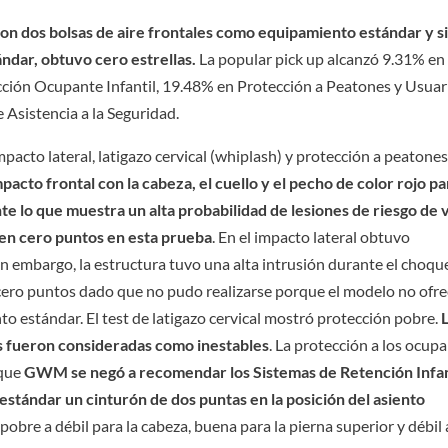
 con dos bolsas de aire frontales como equipamiento estándar y s
ándar, obtuvo cero estrellas.
La popular pick up alcanzó 9.31% en
ción Ocupante Infantil, 19.48% en Protección a Peatones y Usuar
 Asistencia a la Seguridad.
mpacto lateral, latigazo cervical (whiplash) y protección a peatone
to frontal con la cabeza, el cuello y el pecho de color rojo pa
e lo que muestra un alta probabilidad de lesiones de riesgo de 
 en cero puntos en esta prueba
. En el impacto lateral obtuvo
n embargo, la estructura tuvo una alta intrusión durante el choqu
 cero puntos dado que no pudo realizarse porque el modelo no ofr
o estándar. El test de latigazo cervical mostró protección pobre.
ies fueron consideradas como inestables
. La protección a los ocup
rque
GWM se negó a recomendar los Sistemas de Retención Infan
 estándar un cinturón de dos puntas en la posición del asiento
pobre a débil para la cabeza, buena para la pierna superior y débil 