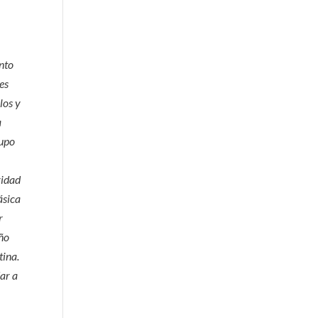
nto
es
los y
a
rupo
ridad
ásica
r
eño
tina.
ar a