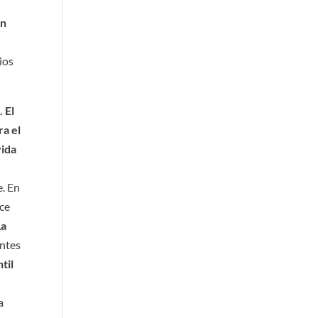
in
ios
s
. El
ra el
vida
e. En
ece
La
antes
til
a