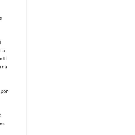
te
e
l
 La
ntil
erna
 por
C
los