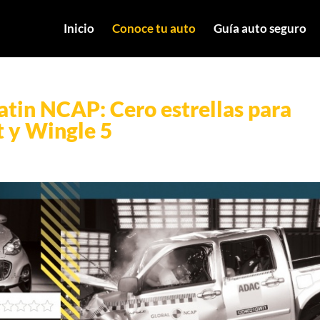
Inicio
Conoce tu auto
Guía auto seguro
atin NCAP: Cero estrellas para
t y Wingle 5