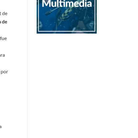
t de
a de
 fue
ara
 por
a