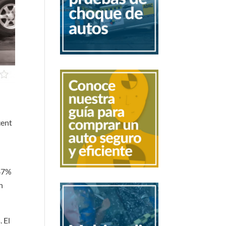
cent
.87%
n
. El