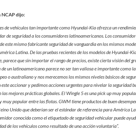
n NCAP dijo:
es de vehículos tan importante como Hyundai-Kia ofrezca un rendimie
ndar de seguridad a los consumidores latinoamericanos. Los consumidor
de este mismo fabricante seguridad de vanguardia en los mismos mode
mérica Latina. De las pruebas recientes de los modelos de Hyundai-Ki
parece que sin importar el rango de precios, existe cierta visión del g
 de un latinoamericano parece no ser tan valiosa e importante como la
opeo o australiano y nos merecemos los mismos niveles básicos de segu
n este accionar y pedimos acciones urgentes para nivelar la seguridad b
 las mejores prácticas globales. El Wingle 5 es una pick up muy popula
es y muy popular entre las flotas. GWM tiene productos de buen desemp
 Reino Unido que deberían ser el estándar de referencia para América La
umidor conocida como el etiquetado de seguridad vehicular puede ayud
dad de los vehículos como resultado de una acción voluntaria”.